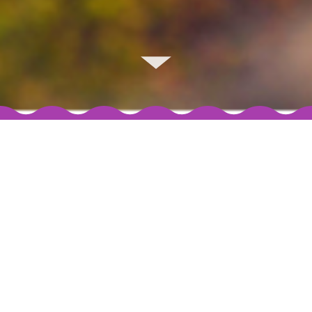
link down
Votre voie d’accès
à l’immigration.
Vous envisagez d’immigrer au Canada ? Terre-Neuve-et-
Labrador offre plusieurs options pour vous aider à établir
votre résidence permanente et votre carrière dans notre
province.