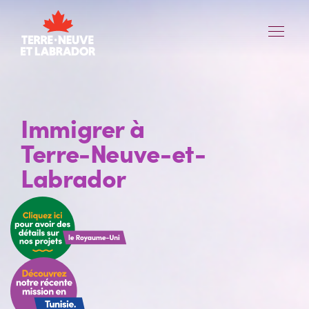
Skip to Content
nav ope
Immigrer à
Terre-Neuve-et-
Labrador